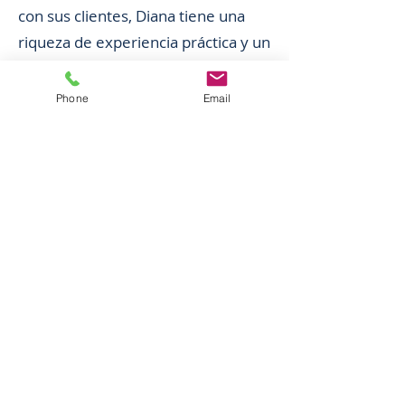
con sus clientes, Diana tiene una
riqueza de experiencia práctica y un
profundo compromiso con sus
clientes.
Phone
Email
Bar Admissions:
- Texas
Professional Association
Memberships:
- American Immigration Lawyers
Association (AILA)