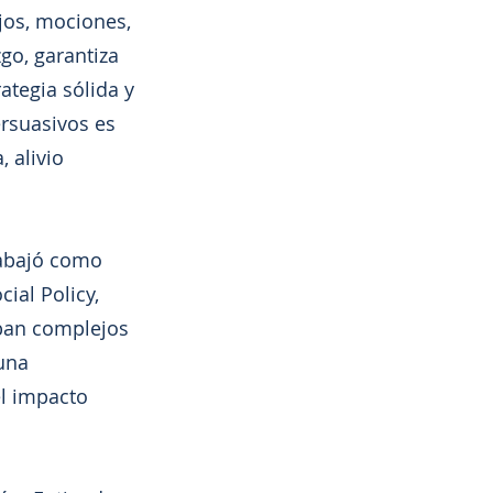
jos, mociones,
go, garantiza
ategia sólida y
rsuasivos es
 alivio
rabajó como
cial Policy,
ban complejos
una
el impacto