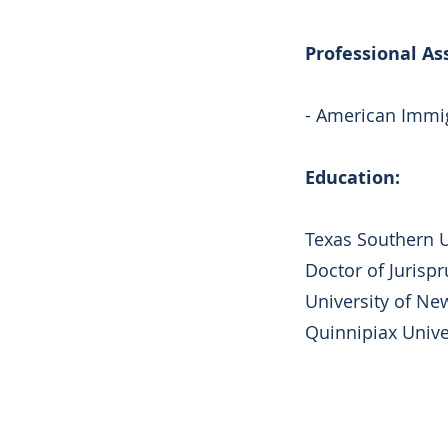
Professional A
- American Immig
​Education:
Texas Southern U
Doctor of Jurisp
​University of N
Quinnipiax Univer